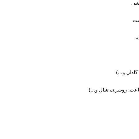
یشی
ست
ه
، گلدان و…)
عت، روسری، شال و…)