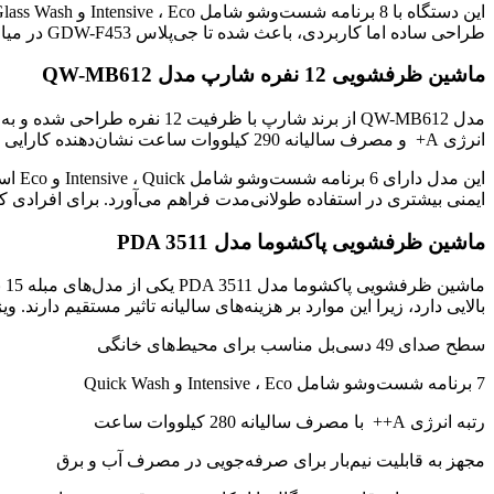
طراحی ساده اما کاربردی، باعث شده تا جی‌پلاس GDW-F453 در میان محصولات داخلی جایگاه مناسبی پیدا کند. وجود تاخیر در شروع شست‌وشو تا 24 ساعت نیز از دیگر ویژگی‌های آن است.
ماشین ظرفشویی 12 نفره شارپ مدل QW-MB612
انرژی A+ و مصرف سالیانه 290 کیلووات ساعت نشان‌دهنده کارایی مناسب آن است.
این 
ایمنی بیشتری در استفاده طولانی‌مدت فراهم می‌آورد. برای افرادی که قصد خرید ماش
ماشین ظرفشویی پاکشوما مدل PDA 3511
ما
بالایی دارد، زیرا این موارد بر هزینه‌های سالیانه تاثیر مستقیم دارند. ویژگی‌های ماشین
سطح صدای 49 دسی‌بل مناسب برای محیط‌های خانگی
7 برنامه شست‌وشو شامل Intensive ، Eco و Quick Wash
رتبه انرژی A++ با مصرف سالیانه 280 کیلووات ساعت
مجهز به قابلیت نیم‌بار برای صرفه‌جویی در مصرف آب و برق