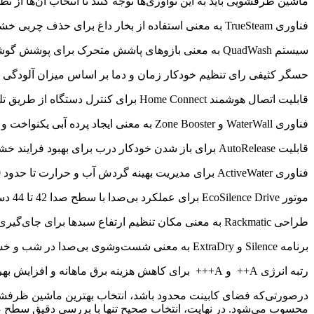
ماشین ظرفشویی باید به این نوآوری‌ها توجه کنند تا انتخاب آن‌ها از 
فناوری TrueSteam به معنی استفاده از بخار داغ برای حذف چربی خشک و کاهش لکه‌های آب
سیستم QuadWash به معنی بازوهای پاشش متحرک برای پوشش گوشه‌های سبد
حسگر کثیفی رای تنظیم خودکار زمان و دما بر اساس میزان آلودگی
قابلیت اتصال هوشمند Home Connect برای کنترل دستگاه از طریق تلفن همراه
فناوری WaterWall و Zone Booster به معنی ایجاد پرده آبی یکنواخت و شست‌وشوی متمرکز در بخش‌های خاص
قابلیت AutoRelease برای باز شدن خودکار درب برای بهبود فرایند خشک‌کردن
فناوری ActiveWater برای مدیریت بهینه گردش آب و حرارت تا حدود 10 لیتر در هر چرخه
موتور EcoSilence Drive برای عملکرد بی‌صدا با سطح صدا 42 تا 44 دسی‌بل
طراحی Rackmatic به معنی مکان تنظیم ارتفاع سبدها برای جای‌گیری ظروف بزرگ
برنامه Silence و ExtraDry به معنی شست‌وشوی بی‌صدا در شب و خشک‌کردن قوی‌تر ظروف پلاستیکی
رتبه انرژی A++ و A+++ برای کاهش هزینه برق ماهانه و افزایش بهره‌وری انرژی
درصورتی‌که فضای کابینت محدود باشد، انتخاب بهترین ماشین ظرفشو
محسوب می‌شود. در نهایت، انتخاب صحیح تنها با بررسی دقیق سطح ص