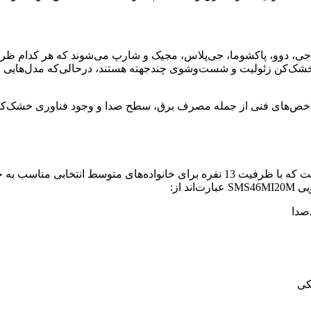
ل برندهایی مانند بوش، ال‌جی، دوو، پاکشوما، جی‌پلاس، مجیک و شارپ می‌شوند که ه
شاخص‌های فنی از جمله مصرف برق، سطح صدا و وجود فناوری خشک‌کن ز
یکی از مدل‌های محبوب بوش، ماشین ظرفشویی SMS46MI20M است که با ظرفیت 13 نفره 
 از:
کی