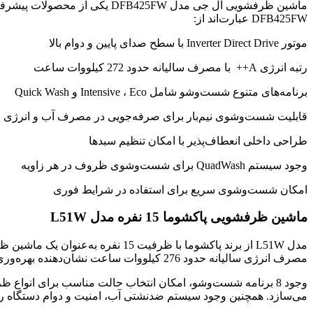
DFB425FW عبارت‌اند از:
موتور Inverter Direct Drive با سطح صدای پایین و دوام بالا
رتبه انرژی A++ با مصرف سالیانه حدود 272 کیلووات ساعت
برنامه‌های متنوع شست‌وشو شامل Intensive ، Eco و Quick Wash
قابلیت شست‌وشوی نیم‌بار برای صرفه‌جویی در مصرف آب و انرژی
طراحی داخلی انعطاف‌پذیر با امکان تنظیم سبدها
وجود سیستم QuadWash برای شست‌وشوی ظروف در هر زاویه
امکان شست‌وشوی سریع برای استفاده در شرایط فوری
ماشین ظرفشویی پاکشوما 15 نفره مدل L51W
مصرف انرژی سالیانه حدود 276 کیلووات ساعت نشان‌دهنده بهره‌وری مناسب آن است.
وجود 8 برنامه شست‌وشو، امکان انتخاب حالت مناسب برای انوا
می‌سازد. همچنین وجود سیستم ضدنشتی آب، امنیت و دوام دستگاه ر