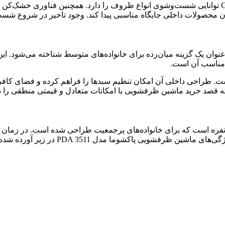
این دستگاه با 8 برنامه شست‌وشو شامل Intensive ، Eco و Glass Wash توانایی شست‌وشوی انواع ظروف 
مدل دارای 6 برنامه شست‌وشو شامل Intensive ، Quick و Eco است. طراحی داخلی آن امکان تنظیم سب
ین ظرفشویی با امکانات متعادل و قیمتی منطقی را دارند، شارپ QW-MB612 انتخابی قا
شین ظرفشویی پاکشوما مدل PDA 3511 یکی از مدل‌های مبله 15 نفره است که برای خانواده‌های پرجمع
 ظرفشویی پاکشوما مدل PDA 3511 در زیر آورده شده است: