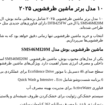
۱۰ مدل برتر ماشین ظرفشویی ۲۰۲۵
۱۰ مدل برتر ماشین ظرفشویی ۲۰۲۵ شام
طراحی شده‌اند.
انتخاب و خرید ماشین ظرفشویی تنها زمانی دقیق خواهد بود که به 
ظرفشویی‌ها می‌پردازیم.
ماشین ظرفشویی بوش مدل SMS46MI20M
داخلی و مصرف انرژی بسیار اهمیت دارد. ویژگی‌های ماشین ظرفشویی SMS46MI20M عبارت‌اند
سطح صدای 46 دسی‌بل با موتور EcoSilence Drive برای عملکردی بی‌صدا
6 برنامه شست‌وشو شامل Intensive ، Eco و Quick Wash
فناوری ActiveWater برای مدیریت بهینه مصرف آب
سیستم خشک‌کن زئولیت برای خشک‌کردن ظروف شیشه‌ای و پلاستی
رتبه انرژی A++ با مصرف سالیانه 262 کیلووات ساعت