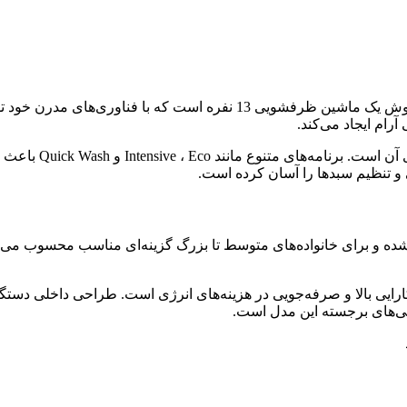
مدل BOSCH SMS46NW01B برای خرید ماشین ظرفشویی از برند بوش یک ماشین ظر
مصرف سالیانه 262 ک
 و تنظیم سبدها را آسان کرده است.
2 کیلووات ساعت نشان‌دهنده کارایی بالا و صرفه‌جویی در هزینه‌های انرژی است. ط
گی‌های برجسته این مدل است.