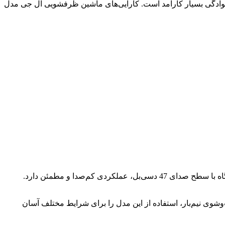
رند است که با ظرفیت 14 نفره عرضه شده و برای استفاده خانوادگی بسیار کارآمد است. کارایی‌های ماشین ظرفشویی ال جی مدل
مدل L51W از برند پاکشوما با ظرفیت 15 نفره به‌عنوان یک ماشین ظرفشویی پرقدرت برای خانواده‌های بزرگ طراحی شده است. این دستگاه با سطح صدای 47 دسی‌بل، عملکردی کم‌صدا و مطمئن دارد.
وشوی نیم‌بار، استفاده از این مدل را برای شرایط مختلف آسان