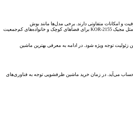
ر کدام ظرفیت و امکانات متفاوتی دارند. برخی مدل‌ها مانند بوش
SMS46MI20M یا ال‌جی DFB425FW دارای فناوری‌های جدیدی مثل خشک‌کن زئولیت و شست‌وشوی چندجهته هستند، درحالی‌که مدل‌هایی مثل مجیک KOR-2155 برای فضاهای کوچک و خانواده‌های کم‌جمعیت
ئولیت توجه ویژه شود. در ادامه به معرفی بهترین ماشین
برای خانواده‌های متوسط انتخابی مناسب به حساب می‌آید. در زمان خرید ماشین ظرفشویی توجه به فناوری‌های