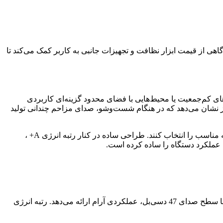
اهی از قیمت ابزار نظافت و تجهیزات جانبی به کاربر کمک می‌کند تا
شده است که ظرفیت 6 نفره دارد. این دستگاه برای خانواده‌های کم‌جمعیت یا محیط‌هایی با فضای محدود گزینه‌ای کاربردی
یانه 174 کیلووات ساعت، این مدل در دسته محصولات کم‌مصرف قرار می‌گیرد. سطح صدای 49 دسی‌بل نیز نشان می‌دهد که در هنگام شست‌وشو، صدای مزاحم چندانی تولید
این مدل دارای 5 برنامه شست‌وشو شامل Intensive ، Quick و Eco است که به کاربران امکان می‌دهد بر اساس میزان کثیفی ظروف، برنامه مناسب را انتخاب کنند. طراحی ساده در کنار رتبه انرژی A+ ،
ماشین ظرفشویی جی‌پلاس مدل GDW-F453 با ظرفیت 14 نفره عرضه شده و برای خانواده‌های پرجمعیت انتخابی مناسب است. این مدل با سطح صدای 47 دسی‌بل، عملکردی آرام ارائه می‌دهد. رتبه انرژی