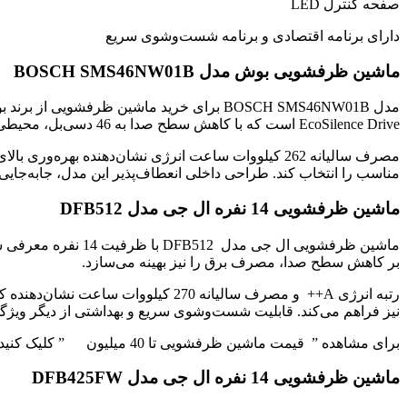
صفحه کنترل LED
دارای برنامه اقتصادی و برنامه شست‌وشوی سریع
ماشین ظرفشویی بوش مدل BOSCH SMS46NW01B
EcoSilence Drive است که با کاهش سطح صدا به 46 دسی‌بل، محیطی آرام ایجاد می‌کند.
مناسب را انتخاب کند. طراحی داخلی انعطاف‌پذیر این مدل، جابه‌جایی
ماشین ظرفشویی 14 نفره ال جی مدل DFB512
بر کاهش سطح صدا، مصرف برق را نیز بهینه می‌سازد.
رتبه انرژی A++ و مصرف سالیانه 70
نیز فراهم می‌کند. قابلیت شست‌وشوی سریع و بهداشتی از دیگر ویژ
برای مشاهده ” قیمت ماشین ظرفشویی تا 40 میلیون ” کلیک کنید
ماشین ظرفشویی 14 نفره ال جی مدل DFB425FW