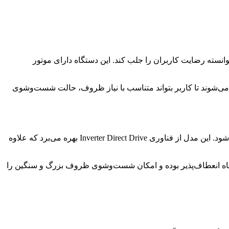
فشویی 13 نفره است که با فناوری‌های مدرن خود توانسته رضایت کاربران را جلب کند. این دستگاه دارای موتور
یلووات ساعت انرژی نشان‌دهنده بهره‌وری بالای آن است. برنامه‌های متنوع مانند Intensive ، Eco و Quick Wash باعث می‌شوند تا کاربر بتواند متناسب با نیاز ظروف، حالت شست‌وشوی
ماشین ظرفشویی ال جی مدل DFB512 با ظرفیت 14 نفره معرفی شده و برای خانواده‌های متوسط تا بزرگ گزینه‌ای مناسب محسوب می‌شود. این مدل از فناوری Inverter Direct Drive بهره می‌برد که علاوه
راحی داخلی دستگاه انعطاف‌پذیر بوده و امکان شست‌وشوی ظروف بزرگ و سنگین را