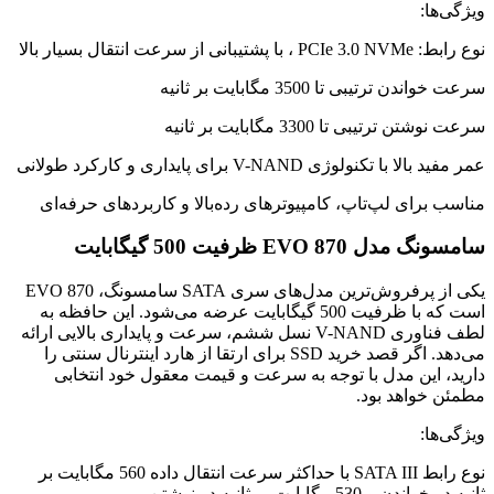
ویژگی‌ها:
نوع رابط: PCIe 3.0 NVMe ، با پشتیبانی از سرعت انتقال بسیار بالا
سرعت خواندن ترتیبی تا 3500 مگابایت بر ثانیه
سرعت نوشتن ترتیبی تا 3300 مگابایت بر ثانیه
عمر مفید بالا با تکنولوژی V-NAND برای پایداری و کارکرد طولانی
مناسب برای لپ‌تاپ، کامپیوترهای رده‌بالا و کاربردهای حرفه‌ای
سامسونگ مدل EVO 870 ظرفیت 500 گیگابایت
یکی از پرفروش‌ترین مدل‌های سری SATA سامسونگ، EVO 870
است که با ظرفیت 500 گیگابایت عرضه می‌شود. این حافظه به
لطف فناوری V-NAND نسل ششم، سرعت و پایداری بالایی ارائه
می‌دهد. اگر قصد خرید SSD برای ارتقا از هارد اینترنال سنتی را
دارید، این مدل با توجه به سرعت و قیمت معقول خود انتخابی
مطمئن خواهد بود.
ویژگی‌ها:
نوع رابط SATA III با حداکثر سرعت انتقال داده 560 مگابایت بر
ثانیه در خواندن و 530 مگابایت بر ثانیه در نوشتن