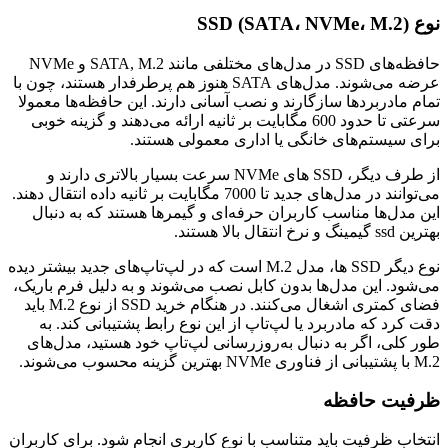
نوع SSD (SATA، NVMe، M.2)
حافظه‌های SSD در مدل‌های مختلفی مانند SATA, M.2 و NVMe
عرضه می‌شوند. مدل‌های SATA هنوز هم پرطرفدار هستند، چون با
تمام مادربردها سازگارند و نصب آسانی دارند. این حافظه‌ها معمولا
سرعتی تا حدود 600 مگابایت بر ثانیه ارائه می‌دهند و گزینه خوبی
برای سیستم‌های خانگی یا اداری معمولی هستند.
از طرف دیگر، SSD های NVMe سرعت بسیار بالاتری دارند و
می‌توانند در مدل‌های جدید تا 7000 مگابایت بر ثانیه داده انتقال دهند.
این مدل‌ها مناسب کاربران حرفه‌ای و گیمرها هستند که به دنبال
بهترین ssd گیمینگ و نرخ انتقال بالا هستند.
نوع دیگر SSD ها، مدل M.2 است که در لپ‌تاپ‌های جدید بیشتر دیده
می‌شود. این مدل‌ها بدون کابل نصب می‌شوند و به دلیل فرم باریک،
فضای کمتری اشغال می‌کنند. در هنگام خرید SSD از نوع M.2 باید
دقت کرد که مادربرد یا لپ‌تاپ از این نوع رابط پشتیبانی کند. به
طور کلی، اگر به دنبال به‌روزرسانی لپ‌تاپ خود هستید، مدل‌های
M.2 با پشتیبانی از فناوری NVMe بهترین گزینه محسوب می‌شوند.
ظرفیت حافظه
انتخاب ظرفیت باید متناسب با نوع کاربری انجام شود. برای کاربران