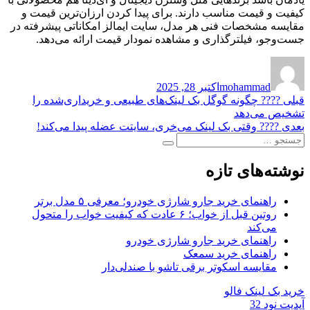
کیفیت و قیمت مناسب دارند. برای پیدا کردن ارزان‌ترین قیمت و
مقایسه مشخصات فنی هر مدل، سایت ایمالز امکاناتی پیشرفته در
جست‌وجو، فیلترگذاری و مشاهده نمودار قیمت ارائه می‌دهد.
نویسنده
ارسال
شده
mohammad
اکتبر 28, 2025
در
راهبری
نوشته
قبلی
???? چگونه گوگل بک لینک‌های طبیعی و خریداری‌شده را
قبلی:
تشخیص می‌دهد
نوشته
نوشته
بعدی
????️ وقتی بک لینک می‌خری، سایتت عضله پیدا می‌کند!
جستجو
بعدی:
جستجو
برای:
نوشته‌های تازه
راهنمای خرید جارو شارژی خودرو؛ معرفی ۵ مدل برتر
روتین قبل از خواب؛ ۶ عادت که کیفیت خواب را متحول
می‌کند
راهنمای خرید جارو شارژی خودرو
راهنمای خرید سمعک
مقایسه اسکوتر برقی تاشو با صندلی‌دار
خرید بک لینک فالو
آپدیت نود 32