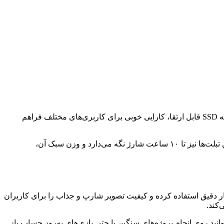
انتخاب و خرید تبلت به شناخت نیازهای واقعی شما بستگی دارد. پردازنده‌های Intel Core یا Celeron نسل جدید با رم ۴ تا ۳۲ گیگابایت و حافظه SSD قابل ارتقا، کارایی خوبی برای کاربری‌های مختلف فراهم
اگر همیشه به اینترنت نیاز دارید، بهترین تبلت های ویندوزی سیم کارت خور با پشتیبانی از سیم‌کارت 4 G یا LTE مناسب شما است. باتری این تبلت‌ها نیز تا ۱۰ ساعت شارژ نگه می‌دارد و وزن سبک آن،
شگر بسیار دقیق استفاده کرده و کیفیت تصویر شارپ و جذاب را برای کاربران
کند.
نید روی انجام پروژه‌های سنگین یا حتی بازی‌های به‌روز حساب باز