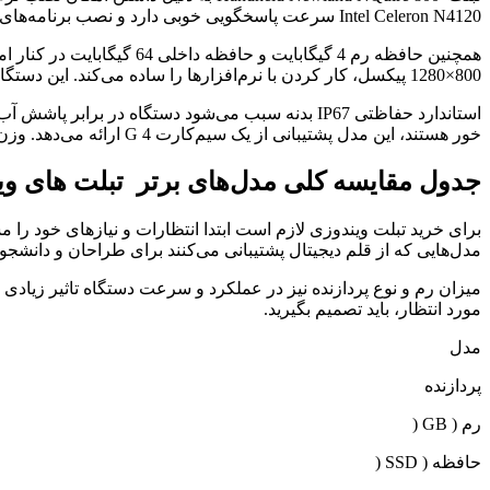
Intel Celeron N4120 سرعت پاسخگویی خوبی دارد و نصب برنامه‌های متعددی را ممکن می‌کند. اگر قصد خرید تبلت ویندوزی برای کارهای میدانی یا محیط‌های صنعتی دارید، این مدل مناسب شما است.
800×1280 پیکسل، کار کردن با نرم‌افزارها را ساده می‌کند. این دستگاه با باتری 8000 میلی‌آمپری از نوع لیتیوم-پلیمر، امکان 5 تا 7 ساعت کار مداوم را می‌دهد.
خور هستند، این مدل پشتیبانی از یک سیم‌کارت 4 G ارائه می‌دهد. وزن 875 گرم و ابعاد 235×147×22 میلی‌متر جابه‌جایی این تبلت را ساده‌تر کرده است.
جدول مقایسه کلی مدل‌های برتر تبلت های وی
برای خرید تبلت ویندوزی لازم است ابتدا انتظارات و نیازهای خود را
مدل‌هایی که از قلم دیجیتال پشتیبانی می‌کنند برای طراحان و دانشجو
میزان رم و نوع پردازنده نیز در عملکرد و سرعت دستگاه تاثیر زیادی دا
مورد انتظار، باید تصمیم بگیرید.
مدل
پردازنده
رم ( GB (
حافظه ( SSD (