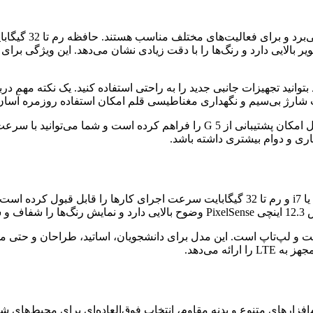
 می‌برد. نمایشگر 13 اینچی PixelSense Flow کیفیت تصویر بالایی دارد و رنگ‌ها را با دقت زیادی نش
 شارژ بی‌سیم و نگهداری مغناطیسی قلم امکان استفاده روزمره آسان ر
اگر به دنبال تبلت ویندوزی سیم کارت خور هستید، نسخه SQ3 این مدل امکان پشتیبا
گاری و دوام بیشتری داشته باشد.
ند.
بلت و لپ‌تاپ است. این مدل برای دانشجویان، اساتید، طراحان و حتی
ه می‌دهد.
 دلیل داشتن امکان نصب نرم‌افزارهای متنوع و بدنه مقاوم، انتخاب فوق‌العاده‌ای بر