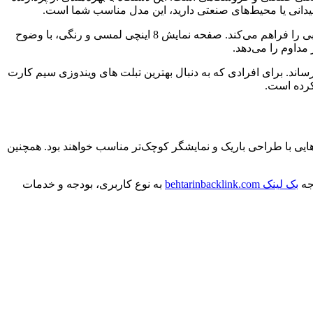
همچنین حافظه رم 4 گیگابایت و حافظه داخلی 64 گیگابایت در کنار امکان افزودن حافظه جانبی تا 128 گیگابایت، شرایط ذخیره‌سازی مطلوبی را فراهم می‌کند. صفحه نمایش 8 اینچی لمسی و رنگی، با وضوح
اه در برابر پاشش آب و نفوذ گرد و غبار کاملا مقاوم باشد و سقوط تا 1.2 متر آسیبی به آن نرساند. برای افرادی که به دنبال بهترین تبلت های ویندوزی سیم کارت
هایی با طراحی باریک و نمایشگر کوچک‌تر مناسب خواهند بود. همچنین
وجه
بک لینک behtarinbacklink.com
به نوع کاربری، بودجه و خدمات