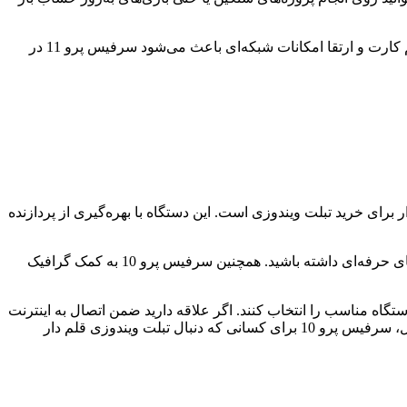
طراحی سبک و وزن مناسب، این اجازه را می‌دهد تا تبلت به‌راحتی در جلسات یا سفرها همراه شما باشد. در کنار این ویژگی‌ها، اتصال به سیم کارت و ارتقا امکانات شبکه‌ای باعث می‌شود سرفیس پرو 11 در
ازار برای خرید تبلت ویندوزی است. این دستگاه با بهره‌گیری از پردازنده
امکاناتی مانند رم 8، 16، 32 و 64 گیگابایت و حافظه ذخیره‌سازی از 256 گیگابایت تا 1 ترابایت (SSD) باعث می‌شوند فضای کافی برای کارهای حرفه‌ای داشته باشید. همچنین سرفیس پرو 10 به کمک گرافیک
کاربرد موردنظر، دستگاه مناسب را انتخاب کنند. اگر علاقه دارید ضمن اتصال به اینترنت
در حرکت، از سیم کارت استفاده کنید، برخی مدل‌های این سری قابلیت بهره‌گیری از شبکه تلفن همراه دارند. به دلیل پشتیبانی از قلم دیجیتال، سرفیس پرو 10 برای کسانی که دنبال تبلت ویندوزی قلم دار