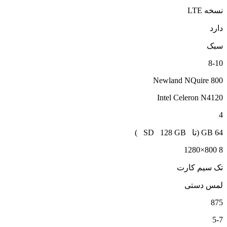
نسخه LTE
دارد
سبک
8-10
Newland NQuire 800
Intel Celeron N4120
4
64 GB (تا SD 128 GB )
8 800×1280
تک سیم کارت
لمس دستی
875
5-7