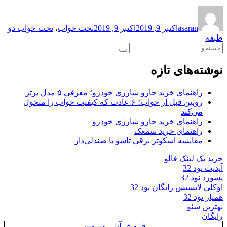
نویسنده
ارسال
برچسب‌ها
شده
asaran
اکتبر 9, 2019
اکتبر 9, 2019
تخت خواب
،
تخت خواب دو
در
طبقه
جستجو
جستجو
برای:
نوشته‌های تازه
راهنمای خرید جارو شارژی خودرو؛ معرفی ۵ مدل برتر
روتین قبل از خواب؛ ۶ عادت که کیفیت خواب را متحول
می‌کند
راهنمای خرید جارو شارژی خودرو
راهنمای خرید سمعک
مقایسه اسکوتر برقی تاشو با صندلی‌دار
خرید بک لینک فالو
آپدیت نود 32
پسورد نود 32
اوکلی لایسنس رایگان نود 32
همیار نود 32
بهترین سئو
رایگان
فروش آنتی ویروس