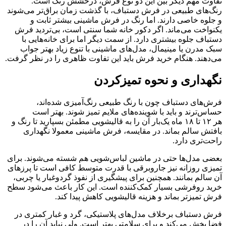
تفاوت مهم دیگر بین این دو نوع فرش، درخشش رنگ است.
رنگ‌های طبیعی در فرش دستباف، با گذشت زمان براق‌تر می‌شوند
و جلوه خاصی دارند. اما رنگ در فرش ماشینی بیشتر ثابت و
یکنواخت می‌ماند. اگر دکور خانه شما سنتی است، بی‌تردید فرش
دستباف جلوه بیشتری دارد. از سمت دیگر اما برای خانه‌هایی با
سبک مدرن یا مینیمال، مدل‌های ماشینی با تنوع زیاد بهتر جواب
می‌دهند. هنگام خرید فرش باید این تفاوت ظاهری را در نظر گرفت.
نگهداری و نحوه تمیزکردن
فرش‌های دستباف چون با رنگ طبیعی رنگ‌آمیزی شده‌اند،
حساس‌ترند و باید با شوینده‌های ملایم تمیز شوند. بهتر است
هر ۱۲ تا ۱۸ ماه یک‌بار آن را به قالیشویی مطمئن بسپارید تا رنگ و
بافتش سالم بماند. در مقایسه، فرش ماشینی معمولا نگهداری
راحت‌تری دارد.
بعضی مدل‌ها حتی در ماشین لباس‌شویی هم شسته می‌شوند. برای
تمیزی روزانه نیز جاروبرقی با قدرت متوسط کافی است تا پرزهای
آن سالم بمانند. همچنین برای پیشگیری از نفوذ گردوغبار یا چربی،
خرید روفرشی بسیار کمک‌کننده است. این کار باعث می‌شود سطح
فرش تمیزتر بماند و هزینه قالیشویی کاهش پیدا کند.
فرش دستباف برخلاف مدل‌های پلاستیکی، گرد و غبار کمتری در
فضا پخش می‌کند و برای سلامتی بهتر است. ولی نباید آن را در