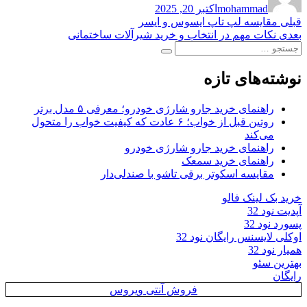
mohammad
اکتبر 20, 2025
در
راهبری
نوشته
قبلی
مقایسه لپ تاپ ایسوس و ایسر
قبلی:
نوشته
بعدی
نکات مهم در انتخاب و خرید شیرآلات ساختمانی
نوشته
جستجو
بعدی:
جستجو
برای:
نوشته‌های تازه
راهنمای خرید جارو شارژی خودرو؛ معرفی ۵ مدل برتر
روتین قبل از خواب؛ ۶ عادت که کیفیت خواب را متحول
می‌کند
راهنمای خرید جارو شارژی خودرو
راهنمای خرید سمعک
مقایسه اسکوتر برقی تاشو با صندلی‌دار
خرید بک لینک فالو
آپدیت نود 32
پسورد نود 32
اوکلی لایسنس رایگان نود 32
همیار نود 32
بهترین سئو
رایگان
فروش آنتی ویروس