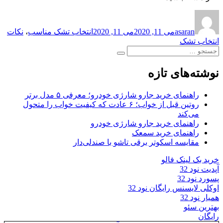
نویسنده
ارسال
برچسب‌ها
شده
asaran
می 11, 2020
می 11, 2020
انتخاب تشک مناسب
،
نکات
در
انتخاب تشک
جستجو
جستجو
برای:
نوشته‌های تازه
راهنمای خرید جارو شارژی خودرو؛ معرفی ۵ مدل برتر
روتین قبل از خواب؛ ۶ عادت که کیفیت خواب را متحول
می‌کند
راهنمای خرید جارو شارژی خودرو
راهنمای خرید سمعک
مقایسه اسکوتر برقی تاشو با صندلی‌دار
خرید بک لینک فالو
آپدیت نود 32
پسورد نود 32
اوکلی لایسنس رایگان نود 32
همیار نود 32
بهترین سئو
رایگان