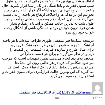
ازنظر پزشکان بهترین حالت خواب زمانی است که در طول
شب ستون فقرات و پاها همگی در یک راستا قرار بگیرند. حال
با توجه به برآمدگی‌های بدن و اینکه اگر قرار باشد روی زمین
بخوابیم این برآمدگی‌ها و اختلاف ارتفاع هر ناحیه از بدن سبب
می‌گردد که ستون فقرات هم به‌صورت منحنی درآمده و در
طول شب به بدترین حالت ممکن درآید. تا در هنگام بیدار
شدن فرد درون خودش درد و خستگی ناشی از اشکال رخت
خواب خود رنج ببرد.
درنتیجه تشک‌ها فنر منفصل طوری طراحی‌شده‌اند تا هر ناحیه
از تشک با توجه به عرض بدن در هر ناحیه تشک فرو برود.
برای مثال طراح و سازنده فنرهای قسمت زیر کتف‌ها را
نرم‌تر در نظر می‌گیرند و برای هر قسمت طراحی
منحصربه‌فردی انجام می‌دهند. همین تمهیدات است که موجب
می‌شود هنگامی‌که فرد در هر حالتی روی این تشک‌ها
می‌خوابد بدنش ازلحاظ ارتفاع در یک ارتفاع و یک راستا قرار
می‌گیرند که این بهترین حالت قرارگیری برای ستون فقرات و
استخوان‌ها محسوب می‌گردد
نویسنده
ارسال
برچسب‌ها
شده
asaran
اکتبر 9, 2019
اکتبر 9, 2019
شک فنر منفصل
در
جستجو
جستجو
برای: