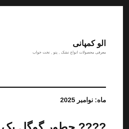
الو کمپانی
معرفی محصولات انواع تشک , پتو , تخت خواب
ماه:
نوامبر 2025
???? چطور گوگل بک لی